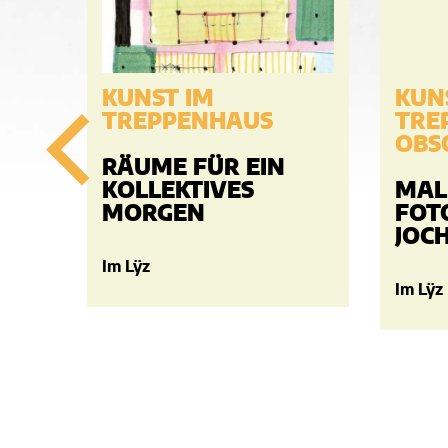
KUNST IM
KUN
TREPPENHAUS
TRE
OBS
RÄUME FÜR EIN
KOLLEKTIVES
MAL
MORGEN
FOT
JOC
Im Lÿz
Im Lÿz