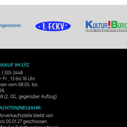
KAUF IM LŸZ
1 / 333-2448
+ Fr., 13 bis 16 Uhr
sen vom 08.05. bis
26
8 (2. OG, gegenüber Aufzug)
ACHTEN/NEUJAHR:
orverkaufsstelle bleibt von
bis 05.01.27 geschlossen.