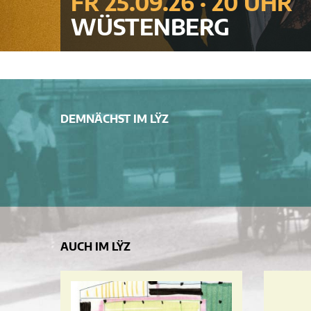
FR 25.09.26 · 20 UHR
WÜSTENBERG
DEMNÄCHST IM LŸZ
AUCH IM LŸZ