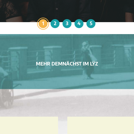
1
2
3
4
5
MEHR DEMNÄCHST IM LŸZ