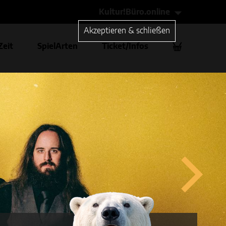
Kultur!Büro.online
Akzeptieren & schließen
Zeit
SpielArten
Ticket/Infos