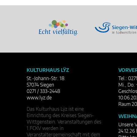
KULTURHAUS LŸZ
VORVER
St.-Johann-Str. 18
Tel.: 027
57074 Siegen
Mi., Do. 
0271 / 333-2448
Geschlos
www.lyz.de
10.06.20
Raum 20
Das Kulturhaus Lÿz ist eine
Einrichtung des Kreises Siegen-
WEIHN
Wittgenstein. Veranstaltungen des
Unsere V
1.FCKV werden in
24.12.26 
Veranstaltergemeinschaft mit dem