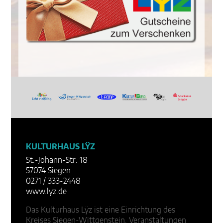
KULTURHAUS LŸZ
St.-Johann-Str. 18
57074 Siegen
0271 / 333-2448
www.lyz.de
Das Kulturhaus Lÿz ist eine Einrichtung des
Kreises Siegen-Wittgenstein. Veranstaltungen