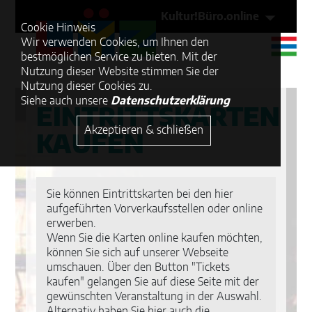
Kultur!Büro.online
Cookie Hinweis
Wir verwenden Cookies, um Ihnen den
bestmöglichen Service zu bieten. Mit der
Nutzung dieser Website stimmen Sie der
Nutzung dieser Cookies zu.
Siehe auch unsere
Datenschutzerklärung
EINTRITTSKARTEN
Akzeptieren & schließen
KAUFEN
Sie können Eintrittskarten bei den hier
aufgeführten Vorverkaufsstellen oder online
erwerben.
Wenn Sie die Karten online kaufen möchten,
können Sie sich auf unserer Webseite
umschauen. Über den Button "Tickets
kaufen" gelangen Sie auf diese Seite mit der
gewünschten Veranstaltung in der Auswahl.
Alternativ haben Sie hier auch die