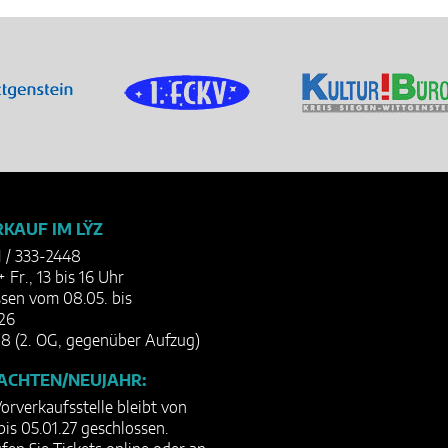
KAUF IM LŸZ
1 / 333-2448
+ Fr., 13 bis 16 Uhr
sen vom 08.05. bis
26
8 (2. OG, gegenüber Aufzug)
ACHTEN/NEUJAHR:
orverkaufsstelle bleibt von
bis 05.01.27 geschlossen.