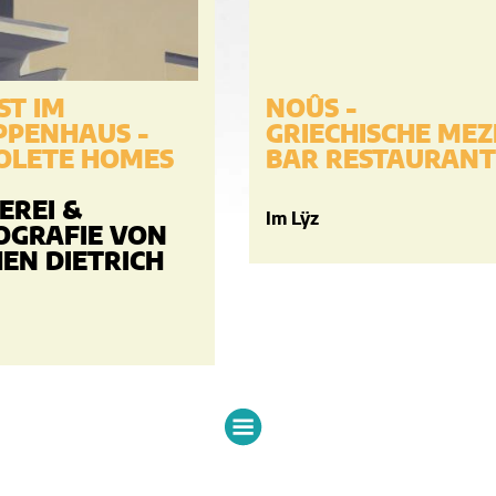
ST IM
NOÛS -
PPENHAUS -
GRIECHISCHE MEZ
OLETE HOMES
BAR RESTAURANT
EREI &
Im Lÿz
OGRAFIE VON
HEN DIETRICH