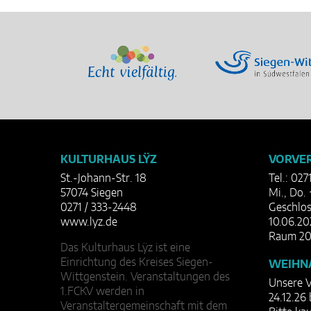
KULTURHAUS LŸZ
VORVER
St.-Johann-Str. 18
Tel.: 027
57074 Siegen
Mi., Do. 
0271 / 333-2448
Geschlos
www.lyz.de
10.06.20
Raum 20
Das Kulturhaus Lÿz ist eine
Einrichtung des Kreises Siegen-
WEIHN
Wittgenstein. Veranstaltungen des
Unsere V
1.FCKV werden in
24.12.26 
Veranstaltergemeinschaft mit dem