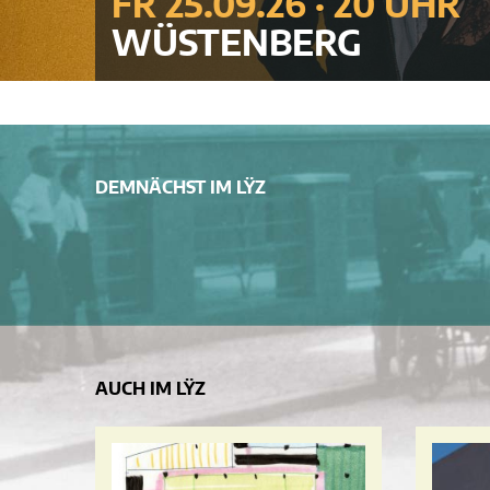
FR 25.09.26 · 20 UHR
WÜSTENBERG
DEMNÄCHST IM LŸZ
AUCH IM LŸZ