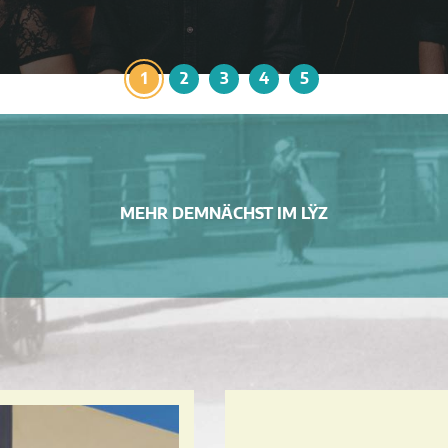
1
2
3
4
5
MEHR DEMNÄCHST IM LŸZ