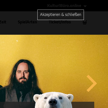
Kultur!Büro.online
Akzeptieren & schließen
Zeit
SpielArten
Ticket/Infos