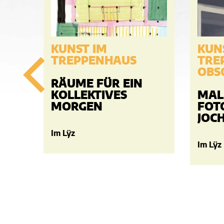
KUNST IM
KUN
TREPPENHAUS
TRE
OBS
RÄUME FÜR EIN
KOLLEKTIVES
MAL
MORGEN
FOT
JOC
Im Lÿz
Im Lÿz