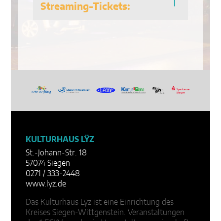
Streaming-Tickets:
KULTURHAUS LŸZ
St.-Johann-Str. 18
57074 Siegen
0271 / 333-2448
www.lyz.de
Das Kulturhaus Lÿz ist eine Einrichtung des
Kreises Siegen-Wittgenstein. Veranstaltungen