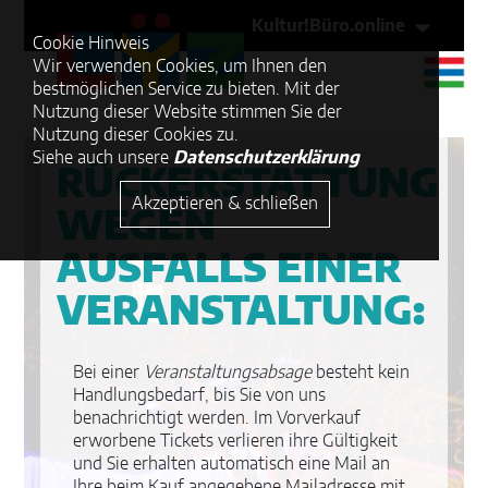
Kultur!Büro.online
Cookie Hinweis
Wir verwenden Cookies, um Ihnen den
bestmöglichen Service zu bieten. Mit der
Nutzung dieser Website stimmen Sie der
Nutzung dieser Cookies zu.
Siehe auch unsere
Datenschutzerklärung
RÜCKERSTATTUNG
Akzeptieren & schließen
WEGEN
AUSFALLS EINER
VERANSTALTUNG:
Bei einer
Veranstaltungsabsage
besteht kein
Handlungsbedarf, bis Sie von uns
benachrichtigt werden. Im Vorverkauf
erworbene Tickets verlieren ihre Gültigkeit
und Sie erhalten automatisch eine Mail an
Ihre beim Kauf angegebene Mailadresse mit