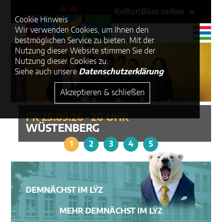
Kultur!Büro.online
Cookie Hinweis
Wir verwenden Cookies, um Ihnen den
bestmöglichen Service zu bieten. Mit der
© Heike Probst
Nutzung dieser Website stimmen Sie der
Nutzung dieser Cookies zu.
Siehe auch unsere
Datenschutzerklärung
Akzeptieren & schließen
FR 25.09.26 · 20 UHR
WÜSTENBERG
1
2
3
4
5
DEMNÄCHST IM LŸZ
MEHR DEMNÄCHST IM LŸZ