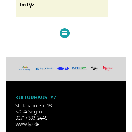
Im Lÿz
KULTURHAUS LŸZ
St.-Johann-Str. 18
57074 Siegen
0271 / 333-2448
www.lyz.de