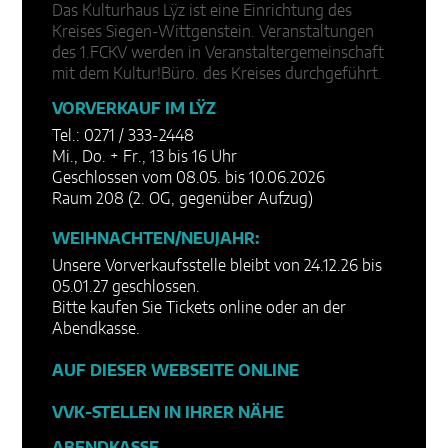
Das Kulturhaus Lÿz ist eine Einrichtung des
Kreises Siegen-Wittgenstein. Veranstaltungen
des 1.FCKV werden in Veranstaltergemeinschaft
mit dem Kultur!Büro. des Kreises durchgeführt.
VORVERKAUF IM LŸZ
Tel.: 0271 / 333-2448
Mi., Do. + Fr., 13 bis 16 Uhr
Geschlossen vom 08.05. bis 10.06.2026
Raum 208 (2. OG, gegenüber Aufzug)
WEIHNACHTEN/NEUJAHR:
Unsere Vorverkaufsstelle bleibt von 24.12.26 bis
05.01.27 geschlossen.
Bitte kaufen Sie Tickets online oder an der
Abendkasse.
AUF DIESER WEBSEITE ONLINE
VVK-STELLEN IN IHRER NÄHE