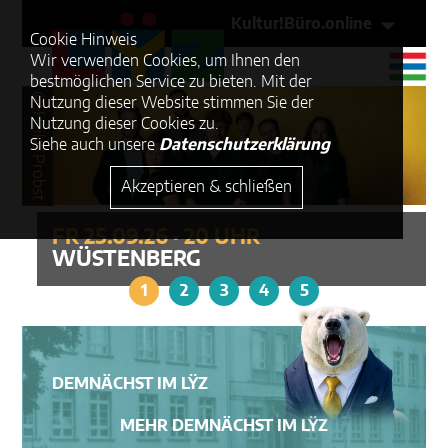
Kultur!Büro.online
Cookie Hinweis
Wir verwenden Cookies, um Ihnen den
bestmöglichen Service zu bieten. Mit der
© Heike Probst
Nutzung dieser Website stimmen Sie der
Nutzung dieser Cookies zu.
Siehe auch unsere
Datenschutzerklärung
Akzeptieren & schließen
FR 25.09.26 · 20 UHR
WÜSTENBERG
1
2
3
4
5
DEMNÄCHST IM LŸZ
MEHR DEMNÄCHST IM LŸZ