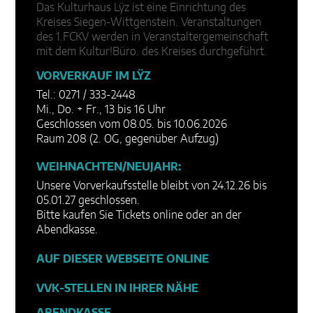
Das Kulturhaus Lÿz ist eine Einrichtung des
Kreises Siegen-Wittgenstein. Veranstaltungen
des 1.FCKV werden in Veranstaltergemeinschaft
mit dem Kultur!Büro. des Kreises durchgeführt.
VORVERKAUF IM LŸZ
Tel.: 0271 / 333-2448
Mi., Do. + Fr., 13 bis 16 Uhr
Geschlossen vom 08.05. bis 10.06.2026
Raum 208 (2. OG, gegenüber Aufzug)
WEIHNACHTEN/NEUJAHR:
Unsere Vorverkaufsstelle bleibt von 24.12.26 bis
05.01.27 geschlossen.
Bitte kaufen Sie Tickets online oder an der
Abendkasse.
AUF DIESER WEBSEITE ONLINE
VVK-STELLEN IN IHRER NÄHE