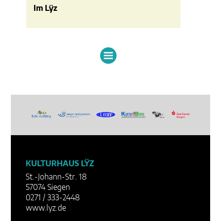
Im Lÿz
KULTURHAUS LŸZ
St.-Johann-Str. 18
57074 Siegen
0271 / 333-2448
www.lyz.de